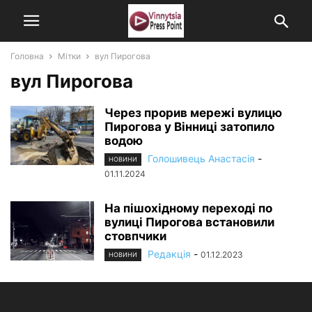
Головна
Мітки
вул Пирогова
вул Пирогова
Через прорив мережі вулицю
Пирогова у Вінниці затопило
водою
Голошивець Анастасія
-
НОВИНИ
01.11.2024
На пішохідному переході по
вулиці Пирогова встановили
стовпчики
Редакція
-
01.12.2023
НОВИНИ