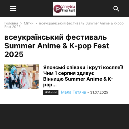
Головна
Мітки
всеукраїнський фестиваль Summer Anime & K-pop
Fest 2025
всеукраїнський фестиваль
Summer Anime & K-pop Fest
2025
Японські співаки і круті косплеї!
Чим 1 серпня здивує
Вінницю Summer Anime & K-
pop...
Мала Тетяна
-
31.07.2025
НОВИНИ