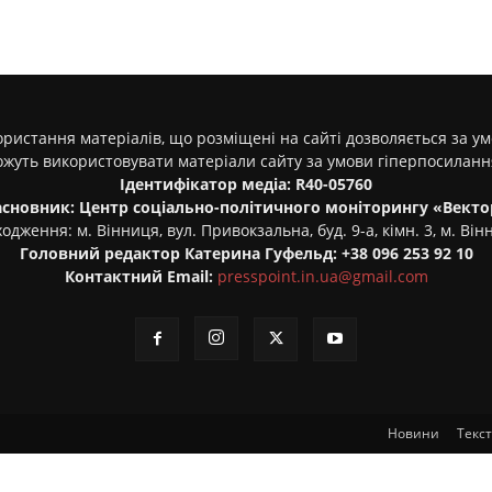
ристання матеріалів, що розміщені на сайті дозволяється за у
ожуть використовувати матеріали сайту за умови гіперпосилан
Ідентифікатор медіа: R40-05760
асновник: Центр соціально-політичного моніторингу «Векто
одження: м. Вінниця, вул. Привокзальна, буд. 9-а, кімн. 3, м. Він
Головний редактор Катерина Гуфельд: +38 096 253 92 10
Контактний Email:
presspoint.in.ua@gmail.com
Новини
Текс