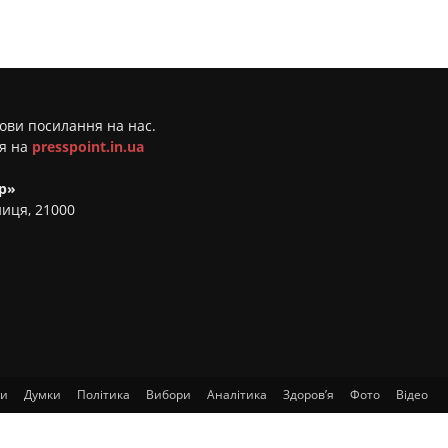
мови посилання на нас.
ня на
presspoint.in.ua
р»
ниця, 21000
ти
Думки
Політика
Вибори
Аналітика
Здоров’я
Фото
Відео