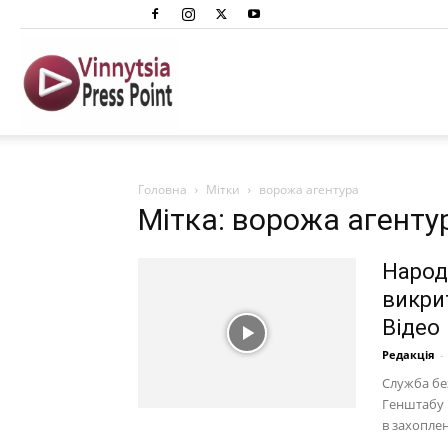
Вінниця
Преспоінт
Головна
Мітки
ворожа агентура
Мітка: ворожа агенту
Народ
викри
Відео
Редакція
-
Служба бе
Генштабу 
в захоплен