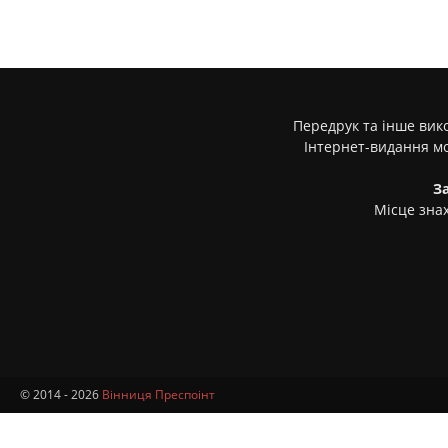
Передрук та інше вико
Інтернет-видання м
З
Місце знах
© 2014 - 2026
Вінниця Преспоінт