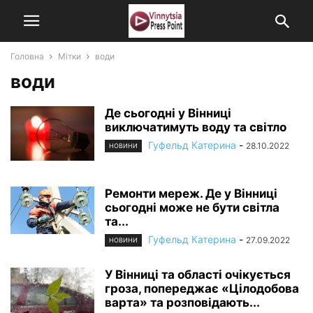
Головна
Мітки
води
води
Де сьогодні у Вінниці
виключатимуть воду та світло
Гуфельд Катерина
-
28.10.2022
НОВИНИ
Ремонти мереж. Де у Вінниці
сьогодні може не бути світла
та...
Гуфельд Катерина
-
27.09.2022
НОВИНИ
У Вінниці та області очікується
гроза, попереджає «Цілодобова
варта» та розповідають...