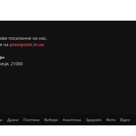
мови посилання на нас.
ня на
presspoint.in.ua
р»
ниця, 21000
ти
Думки
Політика
Вибори
Аналітика
Здоров’я
Фото
Відео