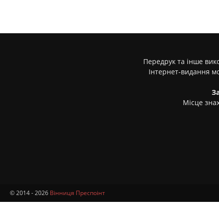
Передрук та інше вико
Інтернет-видання м
З
Місце знах
© 2014 - 2026
Вінниця Преспоінт