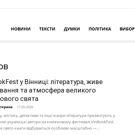
НОВИНИ
ТЕКСТИ
ДУМКИ
ПОЛІТИКА
ВИБО
ов
kFest у Вінниці: література, живе
ування та атмосфера великого
ового свята
атерина
-
17.05.2026
, містику, детективи та інші жанри літератури презентують у
домі українські автори на книжковому фестивалі VinBookFest.
е свято книги відбувається особливо масштабно —...