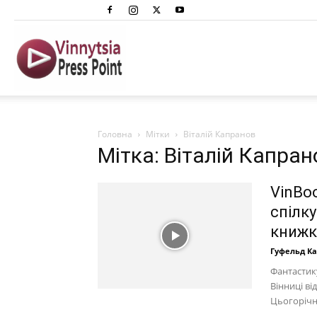
Вінниця
Преспоінт
Головна
Мітки
Віталій Капранов
Мітка: Віталій Капран
VinBoo
спілк
книжк
Гуфельд К
Фантастику
Вінниці ві
Цьогорічн