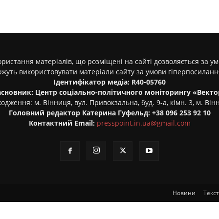
ристання матеріалів, що розміщені на сайті дозволяється за у
ожуть використовувати матеріали сайту за умови гіперпосилан
Ідентифікатор медіа: R40-05760
асновник: Центр соціально-політичного моніторингу «Векто
одження: м. Вінниця, вул. Привокзальна, буд. 9-а, кімн. 3, м. Він
Головний редактор Катерина Гуфельд: +38 096 253 92 10
Контактний Email:
presspoint.in.ua@gmail.com
Новини
Текс