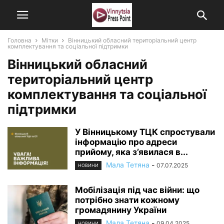
Головна
Мітки
Вінницький обласний територіальний центр
комплектування та соціальної підтримки
Вінницький обласний
територіальний центр
комплектування та соціальної
підтримки
У Вінницькому ТЦК спростували
інформацію про адреси
прийому, яка з’явилася в...
Мала Тетяна
-
07.07.2025
НОВИНИ
Мобілізація під час війни: що
потрібно знати кожному
громадянину України
Мала Тетяна
-
09.04.2025
НОВИНИ