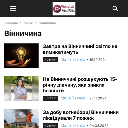
Головна
Мітки
Вінничина
Вінничина
Завтра на Вінниччині світло не
вимикатимуть
Мала Тетяна
-
16.12.2024
НОВИНИ
На Вінниччині розшукують 15-
річну дівчину, яка зникла
безвісти
Мала Тетяна
-
28.11.2024
НОВИНИ
За добу вогнеборці Вінниччини
ліквідували 7 пожеж
Мала Тетяна
-
04.08.2024
НОВИНИ