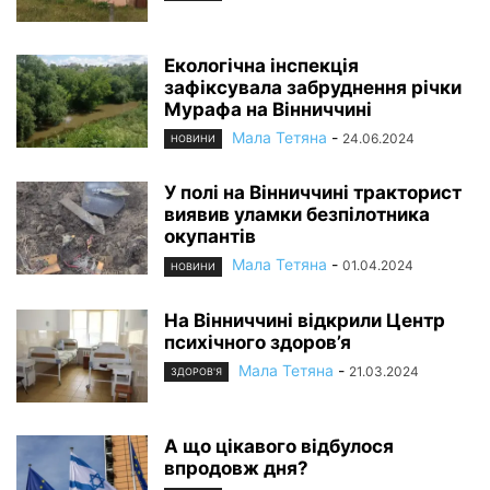
Екологічна інспекція
зафіксувала забруднення річки
Мурафа на Вінниччині
Мала Тетяна
-
24.06.2024
НОВИНИ
У полі на Вінниччині тракторист
виявив уламки безпілотника
окупантів
Мала Тетяна
-
01.04.2024
НОВИНИ
На Вінниччині відкрили Центр
психічного здоров’я
Мала Тетяна
-
21.03.2024
ЗДОРОВ'Я
А що цікавого відбулося
впродовж дня?