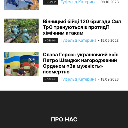
Гуфельд Катерина
-
09.10.2023
НОВИНИ
Вінницькі бійці 120 бригади Сил
ТрО тренуються в протидії
хімічним атакам
Гуфельд Катерина
-
19.09.2023
НОВИНИ
Слава Герою: український воїн
Петро Швидюк нагороджений
Орденом «За мужність»
посмертно
Гуфельд Катерина
-
18.09.2023
НОВИНИ
ПРО НАС