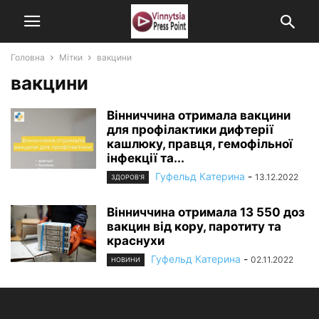
Головна
Мітки
вакцини
вакцини
Вінниччина отримала вакцини
для профілактики дифтерії
кашлюку, правця, гемофільної
інфекції та...
Гуфельд Катерина
-
13.12.2022
ЗДОРОВ'Я
Вінниччина отримала 13 550 доз
вакцин від кору, паротиту та
краснухи
Гуфельд Катерина
-
02.11.2022
НОВИНИ