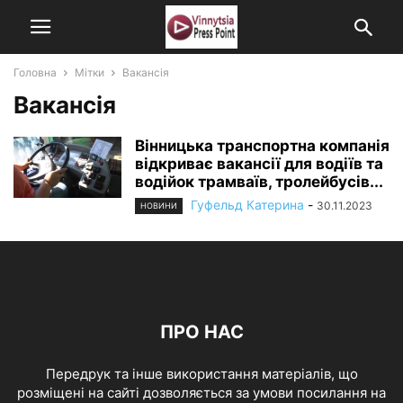
Головна
Мітки
Вакансія
Вакансія
Вінницька транспортна компанія
відкриває вакансії для водіїв та
водійок трамваїв, тролейбусів...
Гуфельд Катерина
-
30.11.2023
НОВИНИ
ПРО НАС
Передрук та інше використання матеріалів, що
розміщені на сайті дозволяється за умови посилання на