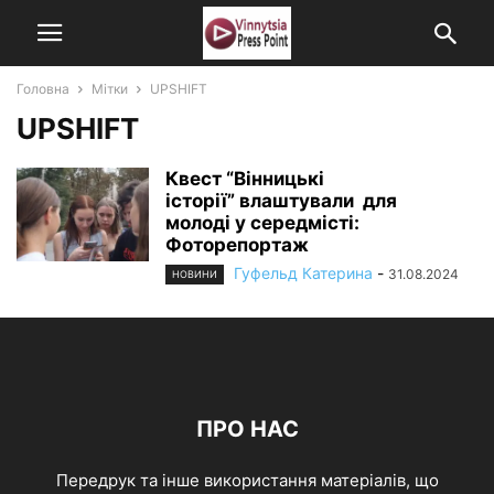
Головна
Мітки
UPSHIFT
UPSHIFT
Квест “Вінницькі
історії” влаштували для
молоді у середмісті:
Фоторепортаж
Гуфельд Катерина
-
31.08.2024
НОВИНИ
ПРО НАС
Передрук та інше використання матеріалів, що