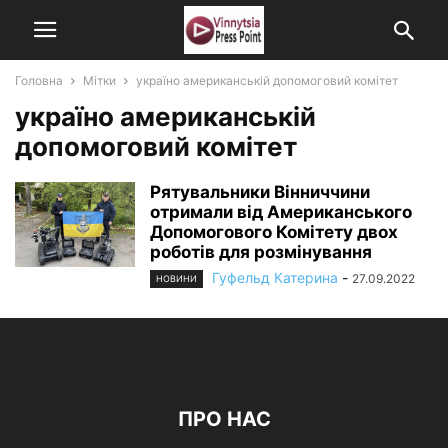
Головна
Мітки
україно американській допомоговий комітет
україно американській
допомоговий комітет
Рятувальники Вінниччини
отримали від Американського
Допомогового Комітету двох
роботів для розмінування
Гуфельд Катерина
-
27.09.2022
НОВИНИ
ПРО НАС