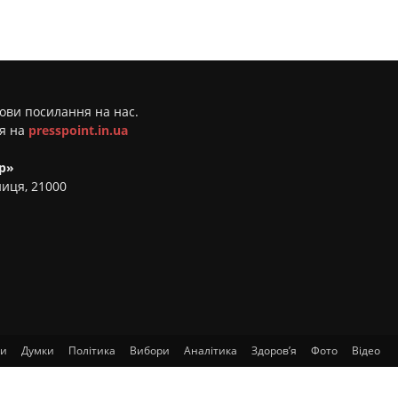
мови посилання на нас.
ня на
presspoint.in.ua
р»
ниця, 21000
ти
Думки
Політика
Вибори
Аналітика
Здоров’я
Фото
Відео