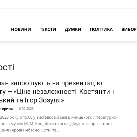
НОВИНИ
ТЕКСТИ
ДУМКИ
ПОЛІТИКА
ВИБО
ості
чан запрошують на презентацію
ту — «Ціна незалежності: Костянтин
кий та Ігор Зозуля»
атерина
-
16.02.2023
2023 року о 15:00 у виставковій залі Вінницького літературно-
ного музею М. М. Коцюбинського відбудеться презентація
 Дня Героїв Небесної Сотні та...