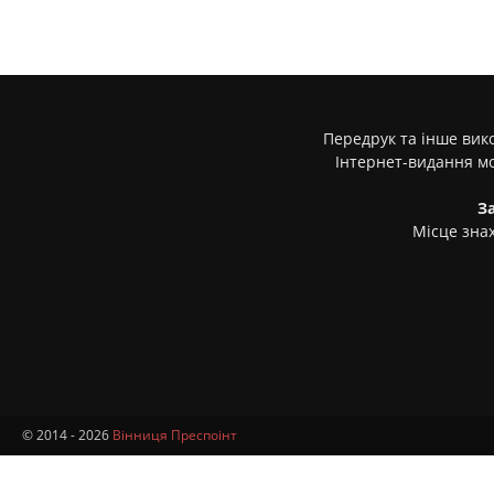
Передрук та інше вико
Інтернет-видання м
З
Місце знах
© 2014 - 2026
Вінниця Преспоінт