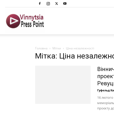
Вінниця
Преспоінт
Головна
Мітки
Ціна незалежності
Мітка: Ціна незалежн
Вінни
проек
Ревуць
Гуфельд К
16 лютого 
меморіаль
проєкту до