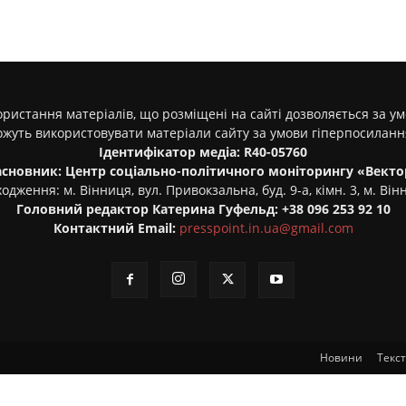
ристання матеріалів, що розміщені на сайті дозволяється за у
ожуть використовувати матеріали сайту за умови гіперпосилан
Ідентифікатор медіа: R40-05760
асновник: Центр соціально-політичного моніторингу «Векто
одження: м. Вінниця, вул. Привокзальна, буд. 9-а, кімн. 3, м. Він
Головний редактор Катерина Гуфельд: +38 096 253 92 10
Контактний Email:
presspoint.in.ua@gmail.com
Новини
Текс