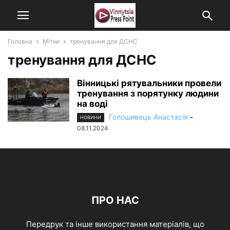
Головна
Мітки
тренування для ДСНС
тренування для ДСНС
Вінницькі рятувальники провели
тренування з порятунку людини
на воді
Голошивець Анастасія
-
НОВИНИ
08.11.2024
ПРО НАС
Передрук та інше використання матеріалів, що