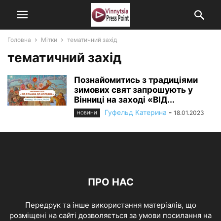
Головна
Мітки
тематичний захід
тематичний захід
Познайомитись з традиціями
зимових свят запрошують у
Вінниці на заході «ВІД...
Гуфельд Катерина
-
18.01.2023
НОВИНИ
ПРО НАС
Передрук та інше використання матеріалів, що
розміщені на сайті дозволяється за умови посилання на