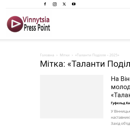
Вінниця
Преспоінт
Головна
Мітки
«Таланти Поділля – 2025»
Мітка: «Таланти Поді
На Ві
молод
«Тала
Гуфельд К
У Вінницьк
наставникі
Захід об’є