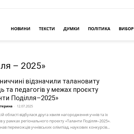
НОВИНИ
ТЕКСТИ
ДУМКИ
ПОЛІТИКА
ВИБО
лля – 2025»
нниччині відзначили талановиту
ь та педагогів у межах проєкту
нти Поділля–2025»
атерина
-
12.07.2025
ій області відбулася друга хвиля нагородження учнів та їх
в у рамках регіонального проєкту «Таланти Поділля–2025».
днав переможців учнівських олімпіад, наукових конкурсів...