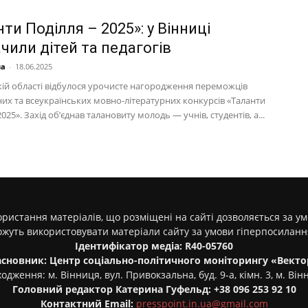
ти Поділля – 2025»: у Вінниці
чили дітей та педагогів
на
-
18.06.2025
кій області відбулося урочисте нагородження переможців
их та всеукраїнських мовно-літературних конкурсів «Таланти
2025». Захід об’єднав талановиту молодь — учнів, студентів, а...
ристання матеріалів, що розміщені на сайті дозволяється за у
ожуть використовувати матеріали сайту за умови гіперпосилан
Ідентифікатор медіа: R40-05760
асновник: Центр соціально-політичного моніторингу «Векто
одження: м. Вінниця, вул. Привокзальна, буд. 9-а, кімн. 3, м. Він
Головний редактор Катерина Гуфельд: +38 096 253 92 10
Контактний Email:
presspoint.in.ua@gmail.com