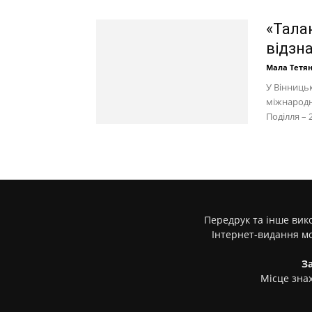
«Талан
відзна
Мала Тетя
У Вінниць
міжнародн
Поділля – 
Передрук та інше вико
Інтернет-видання м
З
Місце знах