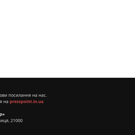
мови посилання на нас.
ня на
presspoint.in.ua
р»
ниця, 21000