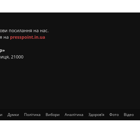
мови посилання на нас.
ня на
presspoint.in.ua
р»
ниця, 21000
ти
Думки
Політика
Вибори
Аналітика
Здоров’я
Фото
Відео