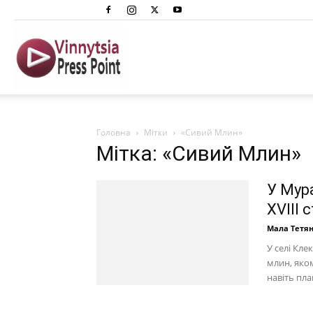
Вінниця
Преспоінт
Головна
Мітки
«Сивий Млин»
Мітка: «Сивий Млин»
У Мур
XVIII 
Мала Тетя
У селі Кл
млин, яком
навіть план