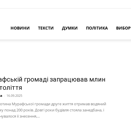
НОВИНИ
ТЕКСТИ
ДУМКИ
ПОЛІТИКА
ВИБО
афській громаді запрацював млин
століття
на
-
16.09.2025
екотина Мурафської громади друге життя отримав водяний
у понад 200 років. Довгі роки будівля стояла занедбана, і
увалося її знесення,...