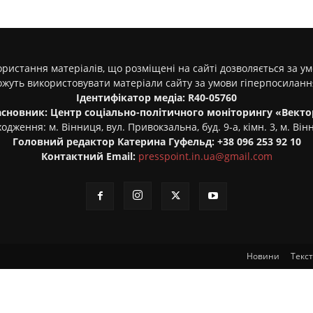
ристання матеріалів, що розміщені на сайті дозволяється за у
ожуть використовувати матеріали сайту за умови гіперпосилан
Ідентифікатор медіа: R40-05760
асновник: Центр соціально-політичного моніторингу «Векто
одження: м. Вінниця, вул. Привокзальна, буд. 9-а, кімн. 3, м. Він
Головний редактор Катерина Гуфельд: +38 096 253 92 10
Контактний Email:
presspoint.in.ua@gmail.com
Новини
Текс