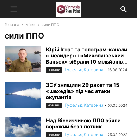
Головна
Мітки
сили ППО
сили ППО
Юрій Ігнат та телеграм-канали
«Інсайдер» і «Миколаївський
Ваньок» зібрали 10 мільйонів...
Гуфельд Катерина
-
16.08.2024
НОВИНИ
ЗСУ знищили 29 ракет та 15
«шахедів» під час атаки
окупантів
Гуфельд Катерина
-
07.02.2024
НОВИНИ
Над Вінниччиною ППО збили
ворожий безпілотник
Гуфельд Катерина
-
25.08.2022
НОВИНИ