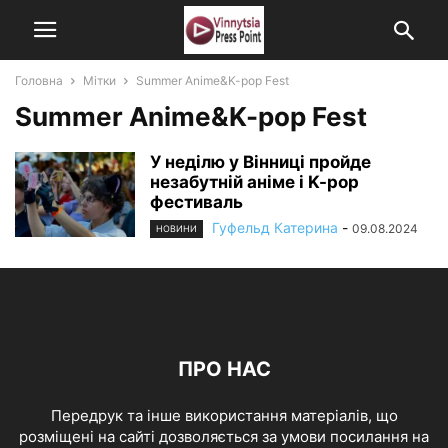
Головна
Мітки
Summer Anime&K-pop Fest
Summer Anime&K-pop Fest
У неділю у Вінниці пройде
незабутній аніме і K-pop
фестиваль
Гуфельд Катерина
-
09.08.2024
НОВИНИ
ПРО НАС
Передрук та інше використання матеріалів, що
розміщені на сайті дозволяється за умови посилання на