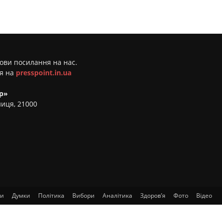
мови посилання на нас.
ня на
presspoint.in.ua
р»
ниця, 21000
ти
Думки
Політика
Вибори
Аналітика
Здоров’я
Фото
Відео