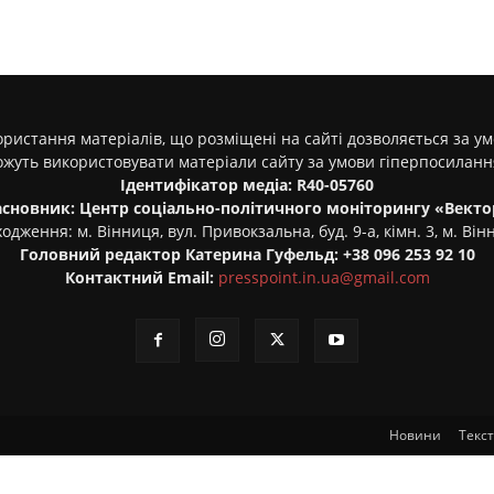
ристання матеріалів, що розміщені на сайті дозволяється за у
ожуть використовувати матеріали сайту за умови гіперпосилан
Ідентифікатор медіа: R40-05760
асновник: Центр соціально-політичного моніторингу «Векто
одження: м. Вінниця, вул. Привокзальна, буд. 9-а, кімн. 3, м. Він
Головний редактор Катерина Гуфельд: +38 096 253 92 10
Контактний Email:
presspoint.in.ua@gmail.com
Новини
Текс