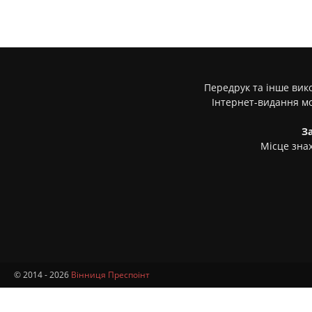
Передрук та інше вико
Інтернет-видання м
З
Місце знах
© 2014 - 2026
Вінниця Преспоінт