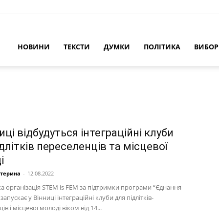
НОВИНИ
ТЕКСТИ
ДУМКИ
ПОЛІТИКА
ВИБО
иці відбудуться інтеграційні клуби
длітків переселенців та місцевої
і
атерина
-
12.08.2022
а організація STEM is FEM за підтримки програми “Єднання
 запускає у Вінниці інтеграційні клуби для підлітків-
в і місцевої молоді віком від 14...