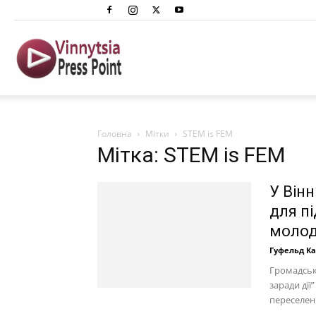
Вінниця
Преспоінт
Головна
Мітки
STEM is FEM
Мітка: STEM is FEM
У Вінн
для пі
молод
Гуфельд К
Громадськ
заради дії”
переселенці