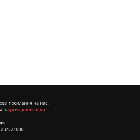
мови посилання на нас.
ня на
presspoint.in.ua
р»
ниця, 21000