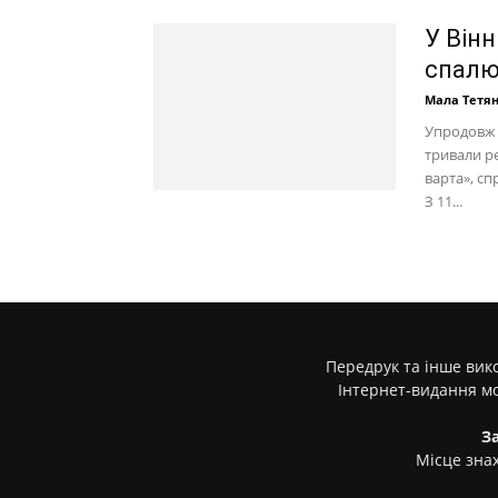
У Вінн
спалю
Мала Тетя
Упродовж д
тривали р
варта», сп
З 11...
Передрук та інше вико
Інтернет-видання м
З
Місце знах