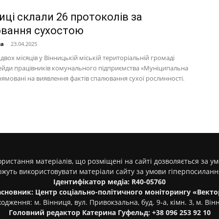
иці склали 26 протоколів за
вання сухостою
на
-
23.04.2025
вох місяців у Вінницькій міській територіальній громаді
ейди працівників комунального підприємства «Муніципальна
рямовані на виявлення фактів спалювання сухої рослинності.
ристання матеріалів, що розміщені на сайті дозволяється за у
ожуть використовувати матеріали сайту за умови гіперпосилан
Ідентифікатор медіа: R40-05760
асновник: Центр соціально-політичного моніторингу «Векто
одження: м. Вінниця, вул. Привокзальна, буд. 9-а, кімн. 3, м. Він
Головний редактор Катерина Гуфельд: +38 096 253 92 10