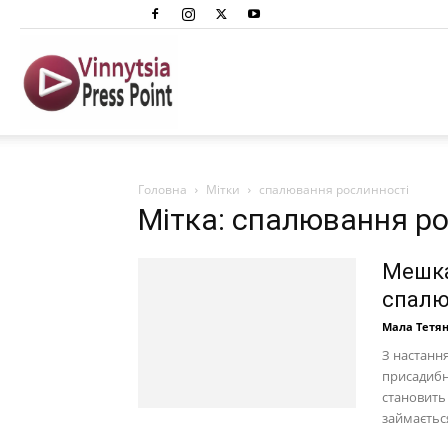
Вінниця
Преспоінт
Головна
Мітки
спалювання рослинності
Мітка: спалювання р
Мешка
спалю
Мала Тетя
З настанн
присадибні
становить
займається,