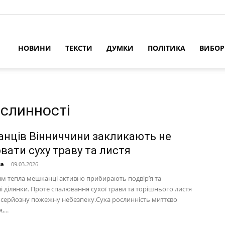
НОВИНИ
ТЕКСТИ
ДУМКИ
ПОЛІТИКА
ВИБО
ослинності
нців Вінниччини закликають не
вати суху траву та листя
на
-
09.03.2026
ям тепла мешканці активно прибирають подвір’я та
 ділянки. Проте спалювання сухої трави та торішнього листя
 серйозну пожежну небезпеку.Суха рослинність миттєво
...