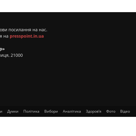
мови посилання на нас.
ня на
presspoint.in.ua
р»
ниця, 21000
ти
Думки
Політика
Вибори
Аналітика
Здоров’я
Фото
Відео