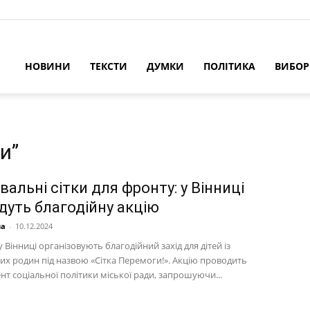
НОВИНИ
ТЕКСТИ
ДУМКИ
ПОЛІТИКА
ВИБО
и”
альні сітки для фронту: у Вінниці
дуть благодійну акцію
на
-
10.12.2024
у Вінниці організовують благодійний захід для дітей із
них родин під назвою «Сітка Перемоги!». Акцію проводить
т соціальної політики міської ради, запрошуючи...