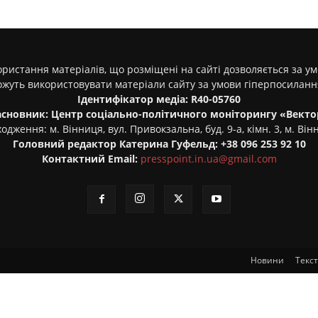
ристання матеріалів, що розміщені на сайті дозволяється за у
ожуть використовувати матеріали сайту за умови гіперпосилан
Ідентифікатор медіа: R40-05760
асновник: Центр соціально-політичного моніторингу «Векто
одження: м. Вінниця, вул. Привокзальна, буд. 9-а, кімн. 3, м. Він
Головний редактор Катерина Гуфельд: +38 096 253 92 10
Контактний Email:
presspoint.in.ua@gmail.com
Новини
Текс