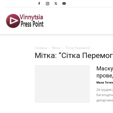
Вінниця
Преспоінт
Головна
Мітки
“Сітка Перемоги”
Мітка: “Сітка Перемог
Маскув
прове
Мала Тетя
24 грудня 
багатодіт
департамен