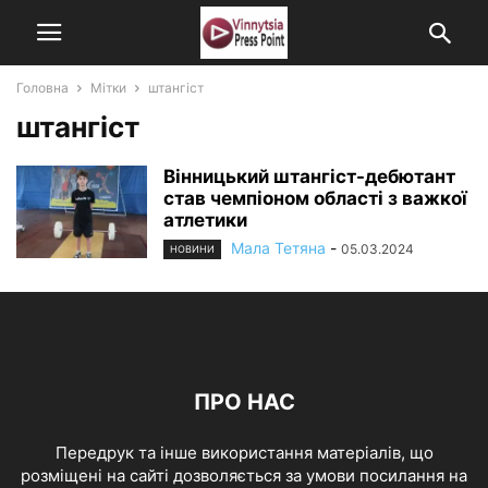
Головна
Мітки
штангіст
штангіст
Вінницький штангіст-дебютант
став чемпіоном області з важкої
атлетики
Мала Тетяна
-
05.03.2024
НОВИНИ
ПРО НАС
Передрук та інше використання матеріалів, що
розміщені на сайті дозволяється за умови посилання на