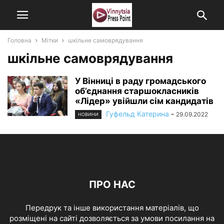
Головна
Мітки
шкільне самоврядування
шкільне самоврядування
У Вінниці в раду громадського
об’єднання старшокласників
«Лідер» увійшли сім кандидатів
Гуфельд Катерина
-
29.09.2022
НОВИНИ
ПРО НАС
Передрук та інше використання матеріалів, що
розміщені на сайті дозволяється за умови посилання на