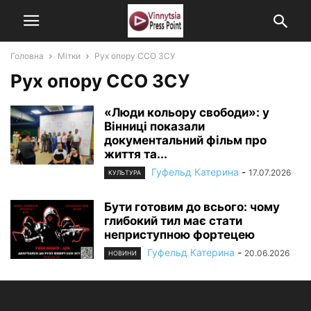
Головна
Мітки
Рух опору ССО ЗСУ
Рух опору ССО ЗСУ
«Люди кольору свободи»: у
Вінниці показали
документальний фільм про
життя та...
Гуфельд Катерина
-
17.07.2026
КУЛЬТУРА
Бути готовим до всього: чому
глибокий тил має стати
неприступною фортецею
Гуфельд Катерина
-
20.06.2026
НОВИНИ