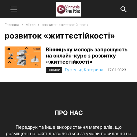
Головна
Мітки
розвиток «життєстійкості»
розвиток «життєстійкості»
Вінницьку молодь запрошують
на онлайн-курс з розвитку
«життєстійкості»
Гуфельд Катерина
-
17.01.2023
НОВИНИ
ПРО НАС
Передрук та інше використання матеріалів, що
розміщені на сайті дозволяється за умови посилання на