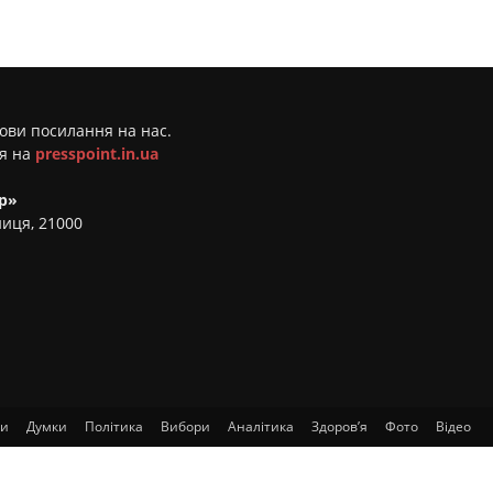
мови посилання на нас.
ня на
presspoint.in.ua
р»
ниця, 21000
ти
Думки
Політика
Вибори
Аналітика
Здоров’я
Фото
Відео