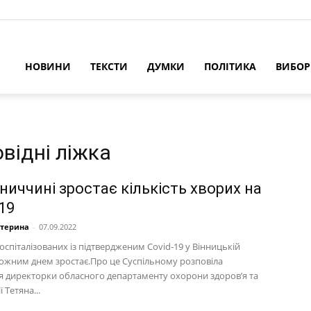
НОВИНИ
ТЕКСТИ
ДУМКИ
ПОЛІТИКА
ВИБО
відні ліжка
ниччині зростає кількість хворих на
19
атерина
-
07.09.2022
госпіталізованих із підтвердженим Covid-19 у Вінницькій
 кожним днем зростає.Про це Суспільному розповіла
я директорки обласного департаменту охорони здоров’я та
ї Тетяна...