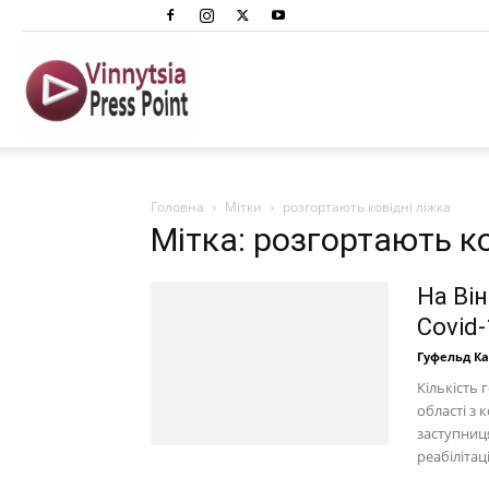
Вінниця
Преспоінт
Головна
Мітки
розгортають ковідні ліжка
Мітка: розгортають ко
На Він
Covid-
Гуфельд К
Кількість 
області з
заступниц
реабілітаці