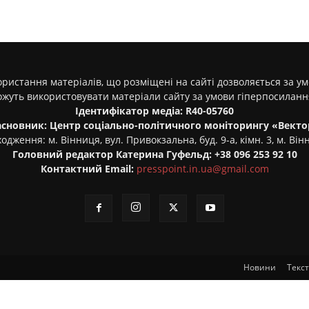
ристання матеріалів, що розміщені на сайті дозволяється за у
ожуть використовувати матеріали сайту за умови гіперпосилан
Ідентифікатор медіа: R40-05760
асновник: Центр соціально-політичного моніторингу «Векто
одження: м. Вінниця, вул. Привокзальна, буд. 9-а, кімн. 3, м. Він
Головний редактор Катерина Гуфельд: +38 096 253 92 10
Контактний Email:
presspoint.in.ua@gmail.com
Новини
Текс