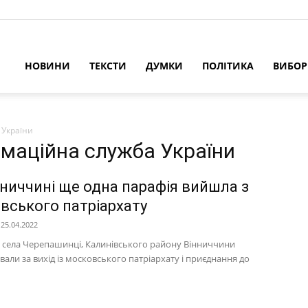
НОВИНИ
ТЕКСТИ
ДУМКИ
ПОЛІТИКА
ВИБО
 України
ормаційна служба України
нниччині ще одна парафія вийшла з
вського патріархату
25.04.2022
 села Черепашинці, Калинівського району Вінниччини
али за вихід із московського патріархату і приєднання до