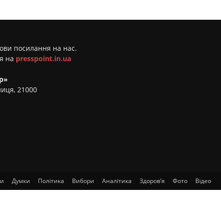
мови посилання на нас.
ня на
presspoint.in.ua
р»
ниця, 21000
ти
Думки
Політика
Вибори
Аналітика
Здоров’я
Фото
Відео