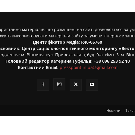
ристання матеріалів, що розміщені на сайті дозволяється за у
ожуть використовувати матеріали сайту за умови гіперпосилан
Ідентифікатор медіа: R40-05760
асновник: Центр соціально-політичного моніторингу «Векто
одження: м. Вінниця, вул. Привокзальна, буд. 9-а, кімн. 3, м. Він
Головний редактор Катерина Гуфельд: +38 096 253 92 10
Контактний Email:
presspoint.in.ua@gmail.com
Новини
Текс