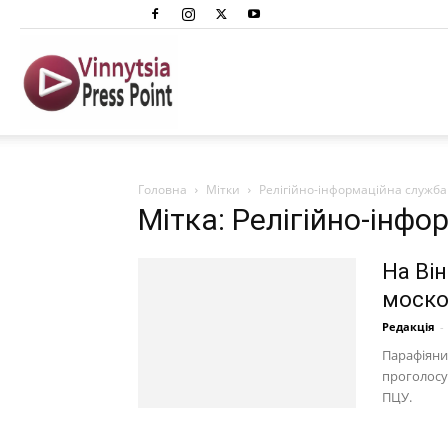
Вінниця
Преспоінт
Головна
Мітки
Релігійно-інформаційна служба
Мітка: Релігійно-інф
На Ві
моско
Редакція
-
Парафіяни
проголосув
ПЦУ.