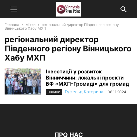
Головна
Мітки
регіональний директор Південного регіону
Вінницького Хабу МХП
регіональний директор
Південного регіону Вінницького
Хабу МХП
Інвестиції у розвиток
Вінниччини: локальні проєкти
БФ «МХП-Громаді» для громад
Гуфельд Катерина
-
08.11.2024
НОВИНИ
ПРО НАС