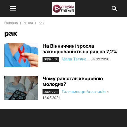
Головна
Мітки
рак
рак
На Вінниччині зросла
захворюваність на рак на 7,2%
Мала Тетяна
-
04.02.2026
ЗДОРОВ'Я
Чому рак став хворобою
молодих?
Голошивець Анастасія
-
ЗДОРОВ'Я
12.08.2024