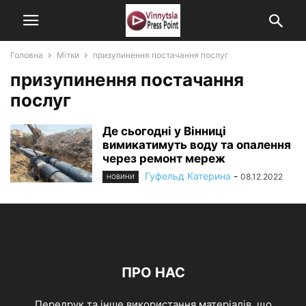
Головна
Мітки
призупинення постачання послуг
призупинення постачання
послуг
Де сьогодні у Вінниці
вимикатимуть воду та опалення
через ремонт мереж
Гуфельд Катерина
-
08.12.2022
НОВИНИ
ПРО НАС
Передрук та інше використання матеріалів, що