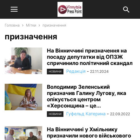
Головна
Мітки
призначення
призначення
На Вінниччині призначення на
посаду депутатки від ОПЗЖ
спричинило політичний скандал
Редакція
-
22.11.2024
НОВИНИ
Володимир Зеленський
призначив Галину Лугову, яка
опікується центром
«Херсонщина – це...
Гуфельд Катерина
-
22.09.2022
НОВИНИ
На Вінниччині у Хмільнику
призначили нового військового