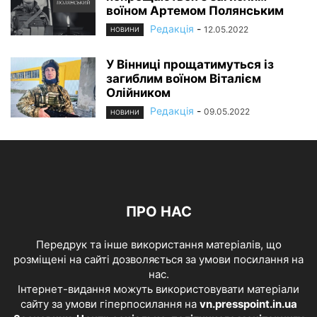
воїном Артемом Полянським
Редакція
-
12.05.2022
НОВИНИ
У Вінниці прощатимуться із
загиблим воїном Віталієм
Олійником
Редакція
-
09.05.2022
НОВИНИ
ПРО НАС
Передрук та інше використання матеріалів, що
розміщені на сайті дозволяється за умови посилання на
нас.
Інтернет-видання можуть використовувати матеріали
сайту за умови гіперпосилання на
vn.presspoint.in.ua