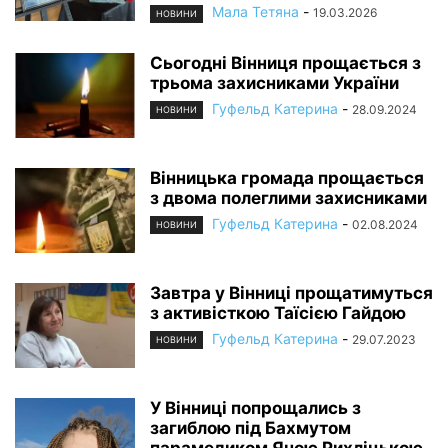
Мала Тетяна
-
19.03.2026
НОВИНИ
Сьогодні Вінниця прощається з
трьома захисниками України
Гуфельд Катерина
-
28.09.2024
НОВИНИ
Вінницька громада прощається
з двома полеглими захисниками
Гуфельд Катерина
-
02.08.2024
НОВИНИ
Завтра у Вінниці прощатимуться
з активісткою Таїсією Гайдою
Гуфельд Катерина
-
29.07.2023
НОВИНИ
У Вінниці попрощались з
загиблою під Бахмутом
парамедиком Яною Рихліцькою