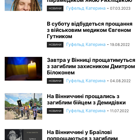
Гуфельд Катерина
-
07.03.2023
НОВИНИ
В суботу відбудеться прощання
з військовим медиком Євгеном
Гутником
Гуфельд Катерина
-
19.08.2022
НОВИНИ
Завтра у Вінниці прощатимуться
з загиблим захисником Дмитром
Білоконем
Гуфельд Катерина
-
04.08.2022
НОВИНИ
На Вінниччині прощались з
загиблим бійцем з Демидівки
Гуфельд Катерина
-
11.07.2022
НОВИНИ
На Вінниччині у Браїлові
попрощаються з загиблим