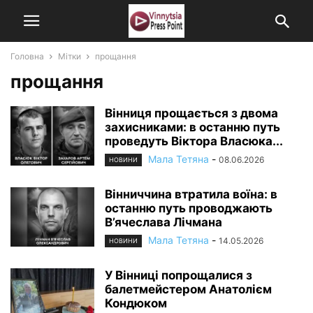
Головна
Мітки
прощання
прощання
Вінниця прощається з двома
захисниками: в останню путь
проведуть Віктора Власюка...
Мала Тетяна
-
08.06.2026
НОВИНИ
Вінниччина втратила воїна: в
останню путь проводжають
В’ячеслава Лічмана
Мала Тетяна
-
14.05.2026
НОВИНИ
У Вінниці попрощалися з
балетмейстером Анатолієм
Кондюком