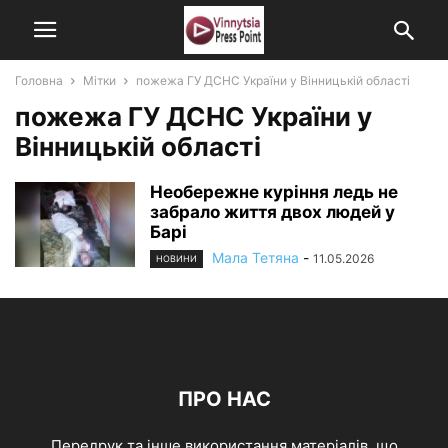
Головна
Мітки
пожежа ГУ ДСНС України у Вінницькій області
пожежа ГУ ДСНС України у
Вінницькій області
Необережне куріння ледь не
забрало життя двох людей у
Барі
Мала Тетяна
-
11.05.2026
НОВИНИ
ПРО НАС
Передрук та інше використання матеріалів, що