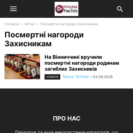
Головна
Мітки
Посмертні нагороди Захисникам
Посмертні нагороди
Захисникам
На Вінниччині вручили
посмертні нагороди родинам
загиблих Захисників
Мала Тетяна
-
03.06.2026
НОВИНИ
ПРО НАС
Передрук та інше використання матеріалів, що