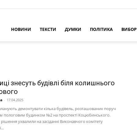
НОВИНИ
ТЕКСТИ
ДУМКИ
ПОЛІТИКА
ВИБО
иці знесуть будівлі біля колишнього
ового
на
-
17.04.2025
 планують демонтувати кілька будівель, розташованих поруч
ім пологовим будинком №2 на проспекті Коцюбинського.
 рішення ухвалили на засіданні Виконавчого комітету
..