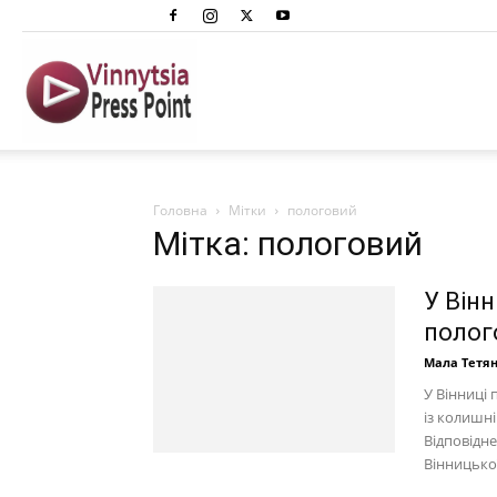
Вінниця
Преспоінт
Головна
Мітки
пологовий
Мітка: пологовий
У Вінн
полог
Мала Тетя
У Вінниці
із колишн
Відповідне
Вінницької.