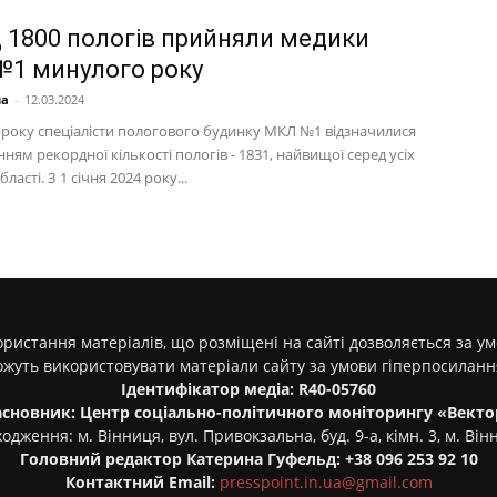
 1800 пологів прийняли медики
1 минулого року
на
-
12.03.2024
року спеціалісти пологового будинку МКЛ №1 відзначилися
ням рекордної кількості пологів - 1831, найвищої серед усіх
ласті. З 1 січня 2024 року...
ристання матеріалів, що розміщені на сайті дозволяється за у
ожуть використовувати матеріали сайту за умови гіперпосилан
Ідентифікатор медіа: R40-05760
асновник: Центр соціально-політичного моніторингу «Векто
одження: м. Вінниця, вул. Привокзальна, буд. 9-а, кімн. 3, м. Він
Головний редактор Катерина Гуфельд: +38 096 253 92 10
Контактний Email:
presspoint.in.ua@gmail.com