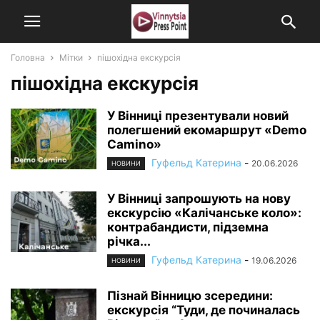
Головна
Мітки
пішохідна екскурсія
пішохідна екскурсія
У Вінниці презентували новий
полегшений екомаршрут «Demo
Camino»
Гуфельд Катерина
-
20.06.2026
НОВИНИ
У Вінниці запрошують на нову
екскурсію «Калічанське коло»:
контрабандисти, підземна
річка...
Гуфельд Катерина
-
19.06.2026
НОВИНИ
Пізнай Вінницю зсередини:
екскурсія “Туди, де починалась