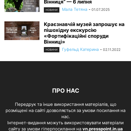
Вінниця” — 6 липня
Мала Тетяна
-
01.07.2025
НОВИНИ
Краєзнавчій музей запрошує на
пішохідну екскурсію
«Фортифікаційні споруди
Вінниці»
Гуфельд Катерина
-
02.11.2022
НОВИНИ
ПРО НАС
Передрук та інше використання матеріалів, що
розміщені на сайті дозволяється за умови посилання на
нас.
Інтернет-видання можуть використовувати матеріали
сайту за умови гіперпосилання на
vn.presspoint.in.ua