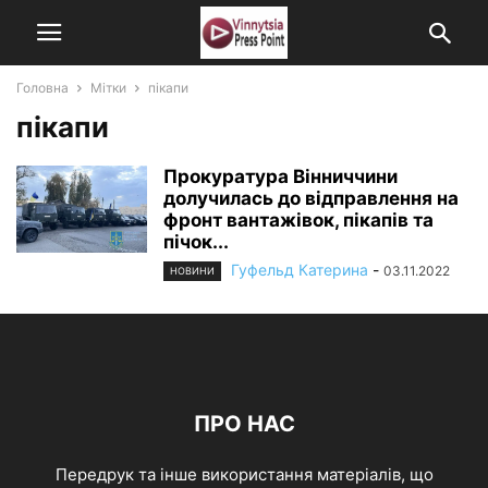
Головна
Мітки
пікапи
пікапи
Прокуратура Вінниччини
долучилась до відправлення на
фронт вантажівок, пікапів та
пічок...
Гуфельд Катерина
-
03.11.2022
НОВИНИ
ПРО НАС
Передрук та інше використання матеріалів, що