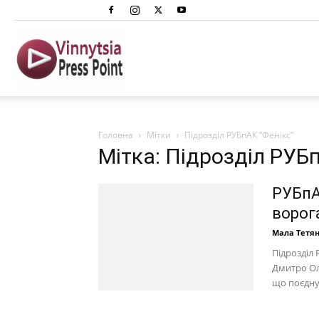
Вінниця
Преспоінт
Головна
Мітки
Підрозділ РУБпАК “Фенікс”
Мітка: Підрозділ РУБ
РУБпА
ворог
Мала Тетя
Підрозділ
Дмитро Оле
що поєднує