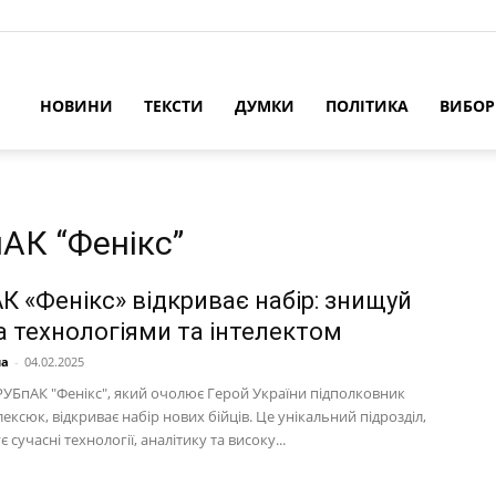
НОВИНИ
ТЕКСТИ
ДУМКИ
ПОЛІТИКА
ВИБО
пАК “Фенікс”
К «Фенікс» відкриває набір: знищуй
а технологіями та інтелектом
на
-
04.02.2025
 РУБпАК "Фенікс", який очолює Герой України підполковник
ксюк, відкриває набір нових бійців. Це унікальний підрозділ,
 сучасні технології, аналітику та високу...