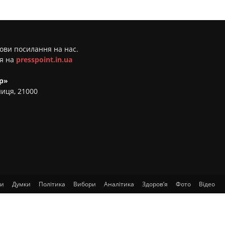
мови посилання на нас.
ня на
presspoint.in.ua
р»
ниця, 21000
ти
Думки
Політика
Вибори
Аналітика
Здоров’я
Фото
Відео