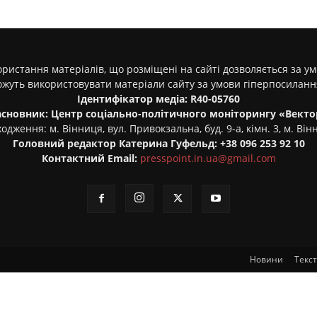
ристання матеріалів, що розміщені на сайті дозволяється за у
ожуть використовувати матеріали сайту за умови гіперпосилан
Ідентифікатор медіа: R40-05760
асновник: Центр соціально-політичного моніторингу «Векто
одження: м. Вінниця, вул. Привокзальна, буд. 9-а, кімн. 3, м. Він
Головний редактор Катерина Гуфельд: +38 096 253 92 10
Контактний Email:
presspoint.in.ua@gmail.com
Новини
Текс