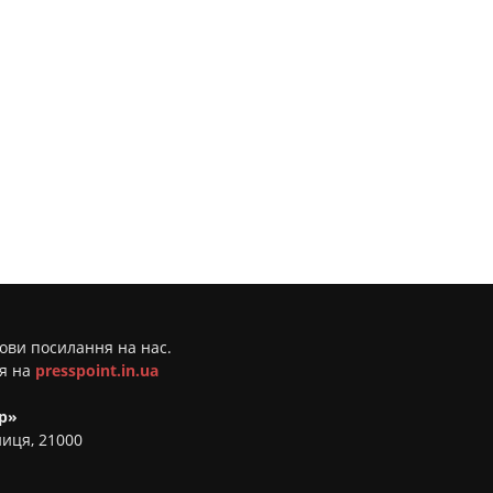
мови посилання на нас.
ня на
presspoint.in.ua
р»
ниця, 21000