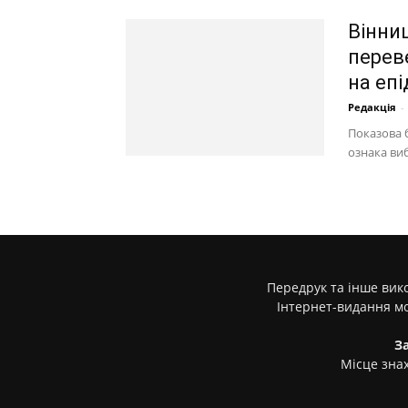
Вінни
переве
на епі
Редакція
-
Показова б
ознака виб
Передрук та інше вико
Інтернет-видання м
З
Місце знах