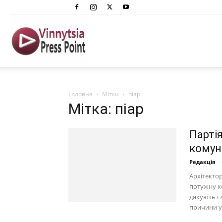
Вінниця
Преспоінт
Головна
Мітки
піар
Мітка: піар
Партія
комун
Редакція
-
Архітектор
потужну к
дякують і 
причини у