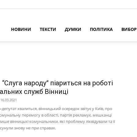
НОВИНИ
ТЕКСТИ
ДУМКИ
ПОЛІТИКА
ВИБО
 “Слуга народу” піариться на роботі
альних служб Вінниці
16.03.2021
-депутат хвалиться, вінницький осередок звітує у Київ, про
омунальну перемогу в області, партія рекламує, мешканці
лише вінницькі комунальники, які проблему ліквідували та її
сунули знову не при справах.