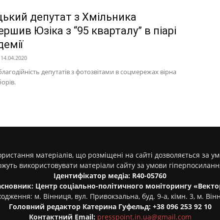
цький депутат з Хмільника
ршив Юзіка з “95 кварталу” в піарі
демії
14.04.2020
лагодійність депутатів з фотозвітами в соцмережах вірна
орів.
ристання матеріалів, що розміщені на сайті дозволяється за у
ожуть використовувати матеріали сайту за умови гіперпосилан
Ідентифікатор медіа: R40-05760
асновник: Центр соціально-політичного моніторингу «Векто
одження: м. Вінниця, вул. Привокзальна, буд. 9-а, кімн. 3, м. Він
Головний редактор Катерина Гуфельд: +38 096 253 92 10
Контактний Email:
presspoint.in.ua@gmail.com