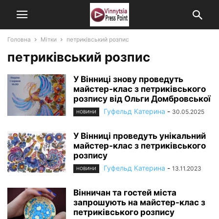
Головна
Мітки
петриківський розпис
петриківський розпис
У Вінниці знову проведуть
майстер-клас з петриківського
розпису від Ольги Домбровської
Гуфельд Катерина
-
30.05.2025
НОВИНИ
У Вінниці проведуть унікальний
майстер-клас з петриківського
розпису
Гуфельд Катерина
-
13.11.2023
НОВИНИ
Вінничан та гостей міста
запрошують на майстер-клас з
петриківського розпису