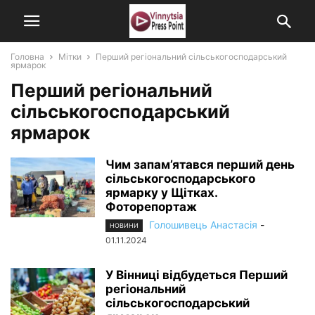
Головна
Мітки
Перший регіональний сільськогосподарський
ярмарок
Перший регіональний
сільськогосподарський
ярмарок
Чим запам’ятався перший день
сільськогосподарського
ярмарку у Щітках.
Фоторепортаж
Голошивець Анастасія
-
НОВИНИ
01.11.2024
У Вінниці відбудеться Перший
регіональний
сільськогосподарський