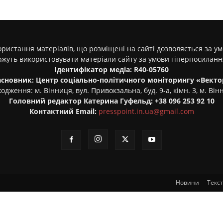
ристання матеріалів, що розміщені на сайті дозволяється за у
ожуть використовувати матеріали сайту за умови гіперпосилан
Ідентифікатор медіа: R40-05760
асновник: Центр соціально-політичного моніторингу «Векто
одження: м. Вінниця, вул. Привокзальна, буд. 9-а, кімн. 3, м. Він
Головний редактор Катерина Гуфельд: +38 096 253 92 10
Контактний Email:
presspoint.in.ua@gmail.com
Новини
Текс