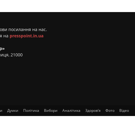
мови посилання на нас.
ня на
presspoint.in.ua
р»
ниця, 21000
ти
Думки
Політика
Вибори
Аналітика
Здоров’я
Фото
Відео