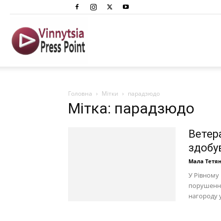
Вінниця
Преспоінт
Головна
Мітки
парадзюдо
Мітка: парадзюдо
Ветер
здобу
Мала Тетя
У Рівному 
порушення
нагороду у 