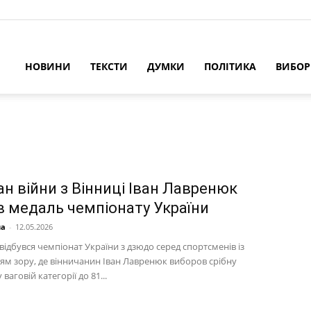
НОВИНИ
ТЕКСТИ
ДУМКИ
ПОЛІТИКА
ВИБО
ан війни з Вінниці Іван Лавренюк
в медаль чемпіонату України
на
-
12.05.2026
відбувся чемпіонат України з дзюдо серед спортсменів із
м зору, де вінничанин Іван Лавренюк виборов срібну
ваговій категорії до 81...