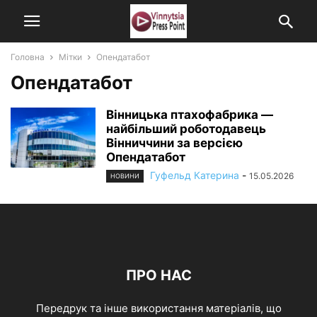
Головна
Мітки
Опендатабот
Опендатабот
Вінницька птахофабрика —
найбільший роботодавець
Вінниччини за версією
Опендатабот
Гуфельд Катерина
-
15.05.2026
НОВИНИ
ПРО НАС
Передрук та інше використання матеріалів, що