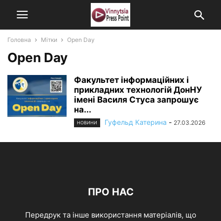
Головна
Мітки
Open Day
Open Day
Факультет інформаційних і
прикладних технологій ДонНУ
імені Василя Стуса запрошує
на...
Гуфельд Катерина
-
27.03.2026
НОВИНИ
ПРО НАС
Передрук та інше використання матеріалів, що