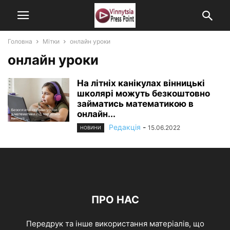
Головна
Мітки
онлайн уроки
онлайн уроки
На літніх канікулах вінницькі
школярі можуть безкоштовно
займатись математикою в
онлайн...
Редакція
-
15.06.2022
НОВИНИ
ПРО НАС
Передрук та інше використання матеріалів, що