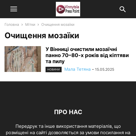
Головна
Мітки
Очищення мозаїки
Очищення мозаїки
У Вінниці очистили мозаїчні
панно 70–80-х років від кіптяви
та пилу
Мала Тетяна
-
15.05.2025
НОВИНИ
ПРО НАС
Передрук та інше використання матеріалів, що
розміщені на сайті дозволяється за умови посилання на