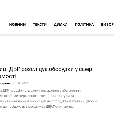
НОВИНИ
ТЕКСТИ
ДУМКИ
ПОЛІТИКА
ВИБО
иці ДБР розслідує оборудки у сфері
омості
атерина
-
18.08.2022
и ДБР перевіряють схему незаконного збагачення
и особами Державної інспекції архітектури та
ання і чиновників міськради на оборудках із будівництвом у
ро це повідомляє пресслужба ДБР.Починаючи...