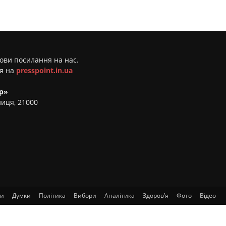
мови посилання на нас.
ня на
presspoint.in.ua
р»
ниця, 21000
ти
Думки
Політика
Вибори
Аналітика
Здоров’я
Фото
Відео