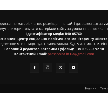
ристання матеріалів, що розміщені на сайті дозволяється за у
ожуть використовувати матеріали сайту за умови гіперпосилан
Ідентифікатор медіа: R40-05760
асновник: Центр соціально-політичного моніторингу «Векто
одження: м. Вінниця, вул. Привокзальна, буд. 9-а, кімн. 3, м. Він
Головний редактор Катерина Гуфельд: +38 096 253 92 10
Контактний Email:
presspoint.in.ua@gmail.com
Новини
Текс