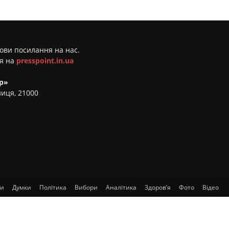
мови посилання на нас.
ня на
presspoint.in.ua
р»
ниця, 21000
ти
Думки
Політика
Вибори
Аналітика
Здоров’я
Фото
Відео