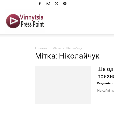
Вінниця
Преспоінт
Головна
Мітки
Ніколайчук
Мітка: Ніколайчук
Ще од
призн
Редакція
-
На сайті п