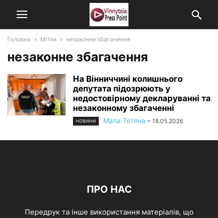
Головна
Мітки
незаконне збагачення
незаконне збагачення
На Вінниччині колишнього
депутата підозрюють у
недостовірному декларуванні та
незаконному збагаченні
Мала Тетяна
-
18.05.2026
НОВИНИ
ПРО НАС
Передрук та інше використання матеріалів, що