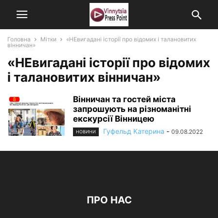
Головна
Мітки
«НЕвигадані історії про відомих і талановитих
вінничан»
«НЕвигадані історії про відомих
і талановитих вінничан»
Вінничан та гостей міста
запрошують на різноманітні
екскурсії Вінницею
Гуфельд Катерина
-
09.08.2022
НОВИНИ
ПРО НАС